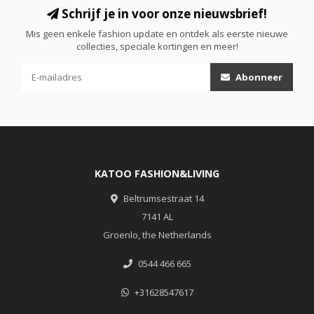
Schrijf je in voor onze nieuwsbrief!
Mis geen enkele fashion update en ontdek als eerste nieuwe
collecties, speciale kortingen en meer!
Abonneer
KATOO FASHION&LIVING
Beltrumsestraat 14
7141 AL
Groenlo, the Netherlands
0544 466 665
+31628547617