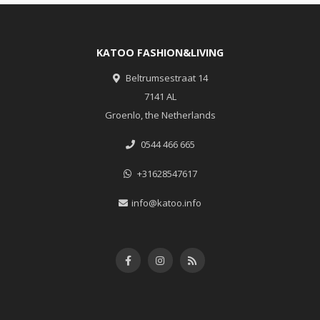
KATOO FASHION&LIVING
Beltrumsestraat 14
7141 AL
Groenlo, the Netherlands
0544 466 665
+31628547617
info@katoo.info