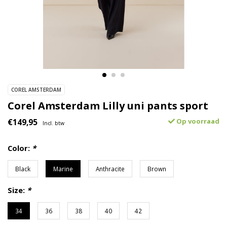
COREL AMSTERDAM
Corel Amsterdam Lilly uni pants sport
€149,95
Op voorraad
Incl. btw
Color:
*
Black
Marine
Anthracite
Brown
Size:
*
34
36
38
40
42