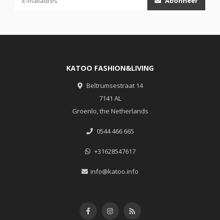
Abonneer
KATOO FASHION&LIVING
Beltrumsestraat 14
7141 AL
Groenlo, the Netherlands
0544 466 665
+31628547617
info@katoo.info