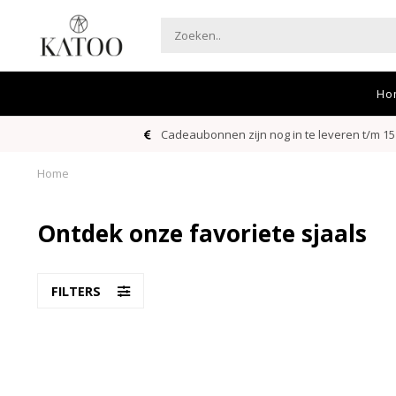
Ho
Cadeaubonnen zijn nog in te leveren t/m 15
Home
Ontdek onze favoriete sjaals
FILTERS