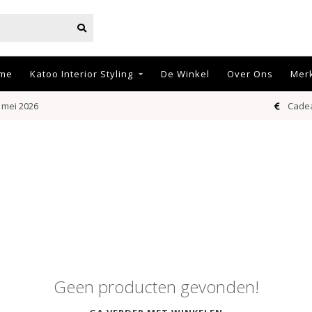
me
Katoo Interior Styling
De Winkel
Over Ons
Mer
 mei 2026
Cadea
Geen producten gevonden!