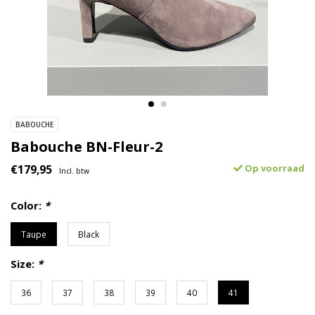
BABOUCHE
Babouche BN-Fleur-2
€179,95
Op voorraad
Incl. btw
Color:
*
Taupe
Black
Size:
*
36
37
38
39
40
41