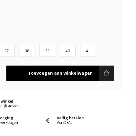
37
38
39
40
41
Toevoegen aan winkelwagen
 winkel
lijk advies
zorging
Veilig betalen
 werkdagen
Via iDEAL