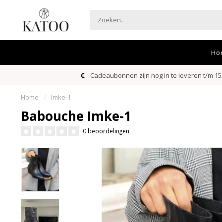
Ho
Cadeaubonnen zijn nog in te leveren t/m 15
Home
/
Imke-1
Babouche Imke-1
0 beoordelingen