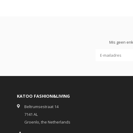
Mis geen enk
KATOO FASHION&LIVING
Beltrumsestraat 14
7141 AL
Groenlo, the Netherlands