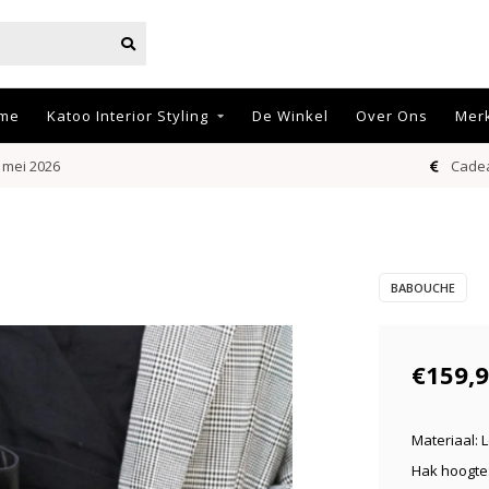
me
Katoo Interior Styling
De Winkel
Over Ons
Mer
 mei 2026
Cadea
BABOUCHE
€159,
Materiaal: 
Hak hoogte