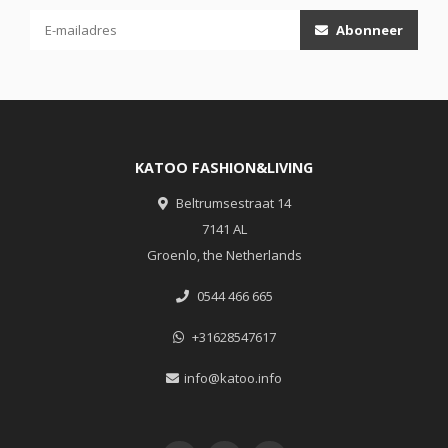
Abonneer
KATOO FASHION&LIVING
Beltrumsestraat 14
7141 AL
Groenlo, the Netherlands
0544 466 665
+31628547617
info@katoo.info