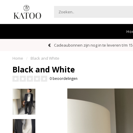
Ho
Cadeaubonnen zijn nog in te leveren t/m 15
Home
/
Black and White
Black and White
0 beoordelingen