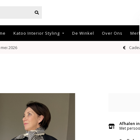
me
Katoo Interior Styling
De Winkel
Over Ons
Mer
 mei 2026
Cadea
Afhalen in
Met persoon