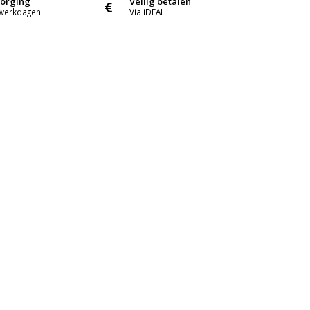
zorging
Veilig betalen
 werkdagen
Via iDEAL