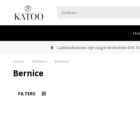
Ho
Cadeaubonnen zijn nog in te leveren t/m 15
Home
/
Merken
/
Bernice
Bernice
FILTERS