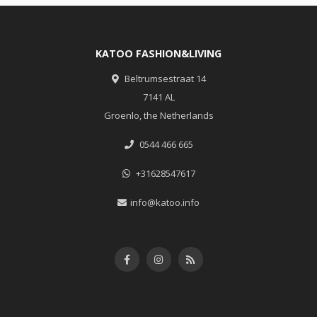
KATOO FASHION&LIVING
Beltrumsestraat 14
7141 AL
Groenlo, the Netherlands
0544 466 665
+31628547617
info@katoo.info