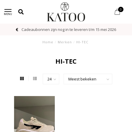
0
MENU
Cadeaubonnen zijn nog in te leveren t/m 15 mei 2026
Home
/
Merken
/
HI-TEC
HI-TEC