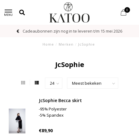
0
MENU
Cadeaubonnen zijn nog in te leveren t/m 15 mei 2026
Home
/
Merken
/
JcSophie
JcSophie
JcSophie Becca skirt
-95% Polyester
-5% Spandex
€89,90