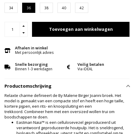
34
36
38
40
42
Toevoegen aan winkelwagen
Afhalen in winkel
Met persoonlijk advies
Snelle bezorging
Veilig betalen
Binnen 1-3 werkdagen
Via iDEAL
Productomschrijving
Relaxte charme definieert de By Malene Birger Joanni broek.
Het
model is gemaakt van een compacte stof en heeft een hoge taille,
kortere pijpen, een rits- en knoopsluiting en een
trekkoord. Combineer hem met een oversized wollen trui om
boodschappen te doen.
Eastman Naia™ is een cellulosevezel geproduceerd uit
verantwoord geproduceerde houtpulp.
Het is sneldrogend,
biologisch afbreekbaar, uiterst zacht en comfortabel om te