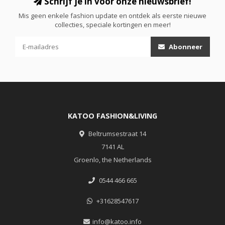
Schrijf je in voor onze nieuwsbrief!
Mis geen enkele fashion update en ontdek als eerste nieuwe
collecties, speciale kortingen en meer!
Abonneer
KATOO FASHION&LIVING
Beltrumsestraat 14
7141 AL
Groenlo, the Netherlands
0544 466 665
+31628547617
info@katoo.info