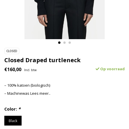
CLOSED
Closed Draped turtleneck
€160,00
Op voorraad
Incl. btw
– 100% katoen (biologisch)
– Machinewas
Lees meer..
Color:
*
Black