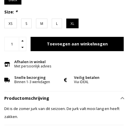
Size:
*
XS
S
M
L
XL
Toevoegen aan winkelwagen
Afhalen in winkel
Met persoonlijk advies
Snelle bezorging
Veilig betalen
Binnen 1-3 werkdagen
Via iDEAL
Productomschrijving
Dit is de zomer jurk van dit seizoen. De jurk valt mooi lang en heeft
zakken.