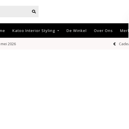
me
Katoo Interior Styling
De Winkel
Over Ons
Mer
 mei 2026
Cadea