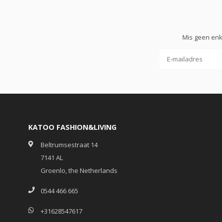
Mis geen enk
KATOO FASHION&LIVING
Beltrumsestraat 14
7141 AL
Groenlo, the Netherlands
0544 466 665
+31628547617