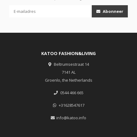
Abonneer
KATOO FASHION&LIVING
Beltrumsestraat 14
7141 AL
Groenlo, the Netherlands
0544 466 665
+31628547617
info@katoo.info