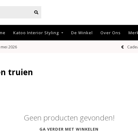
me
Katoo Interior Styling
De Winkel
Over Ons
Mer
 mei 2026
Cadea
n truien
Geen producten gevonden!
GA VERDER MET WINKELEN