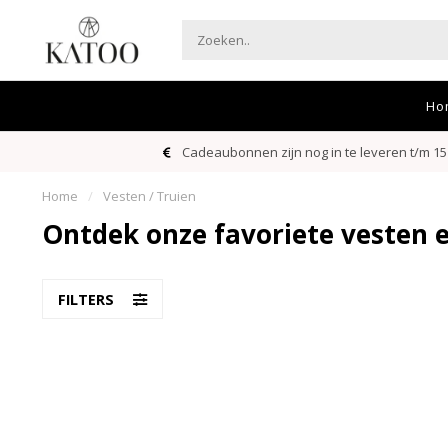
Ho
Cadeaubonnen zijn nog in te leveren t/m 15
Home
/
Vesten / Truien
Ontdek onze favoriete vesten e
FILTERS