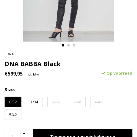
DNA
DNA BABBA Black
€599,95
Op voorraad
Incl. btw
Size:
0/32
1/34
2/36
3/38
4/40
5/42
Toevoegen aan winkelwagen