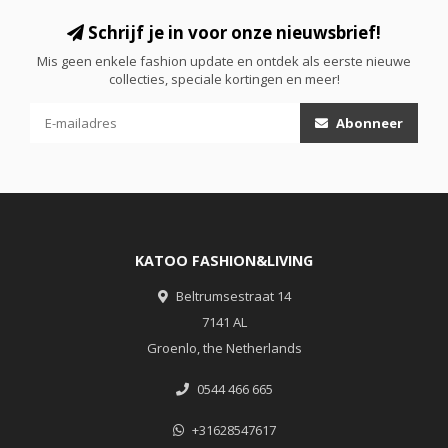
Schrijf je in voor onze nieuwsbrief!
Mis geen enkele fashion update en ontdek als eerste nieuwe
collecties, speciale kortingen en meer!
Abonneer
KATOO FASHION&LIVING
Beltrumsestraat 14
7141 AL
Groenlo, the Netherlands
0544 466 665
+31628547617