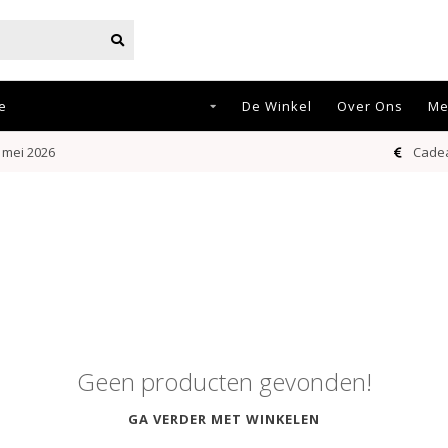
e
Katoo Interior Styling
De Winkel
Over Ons
Me
 mei 2026
Cadea
Geen producten gevonden!
GA VERDER MET WINKELEN