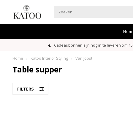
Hom
Cadeaubonnen zijn nog in te leveren t/m 15
Home
/
Katoo Interior Styling
/
Van Joost
Table supper
FILTERS