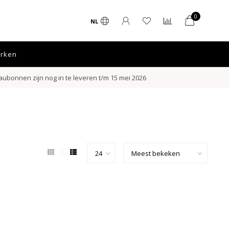
0
NL
rken
ubonnen zijn nog in te leveren t/m 15 mei 2026