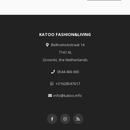
KATOO FASHION&LIVING
Beltrumsestraat 14
7141 AL
Groenlo, the Netherlands
0544 466 665
+31628547617
info@katoo.info