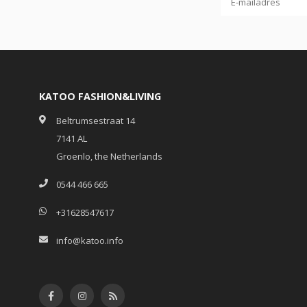
KATOO FASHION&LIVING
Beltrumsestraat 14
7141 AL
Groenlo, the Netherlands
0544 466 665
+31628547617
info@katoo.info