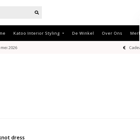
me
Katoo Interior Styling
De Winkel
Over Ons
Mer
 mei 2026
Cadea
knot dress