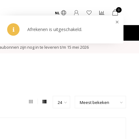
0
NL
Af
ken
ubonnen zijn nog in te leveren t/m 15 mei 2026