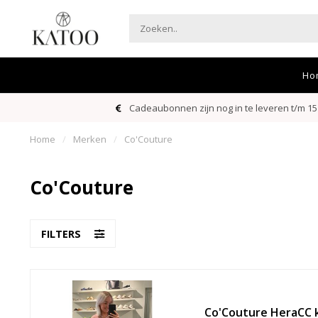
Ho
Cadeaubonnen zijn nog in te leveren t/m 15
Home
/
Merken
/
Co'Couture
Co'Couture
FILTERS
Co'Couture HeraCC 