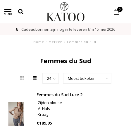
0
MENU
Cadeaubonnen zijn nog in te leveren t/m 15 mei 2026
Home
/
Merken
/
Femmes du Sud
Femmes du Sud
Femmes du Sud Luce 2
-Zijden blouse
-V- Hals
-Kraag
-Model draagt maat S (1,78m)
€189,95