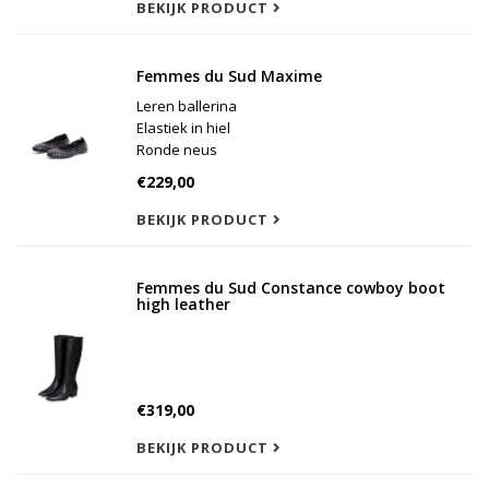
BEKIJK PRODUCT
Femmes du Sud Maxime
Leren ballerina
Elastiek in hiel
Ronde neus
Goudkleurige studs
€229,00
Zacht voetbed
Klein hakje
BEKIJK PRODUCT
Valt op maat
Femmes du Sud Constance cowboy boot
high leather
€319,00
BEKIJK PRODUCT