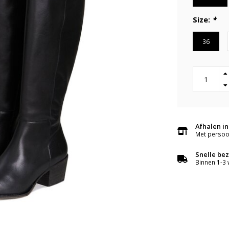
Size:
*
36
Afhalen in
Met persoon
Snelle be
Binnen 1-3