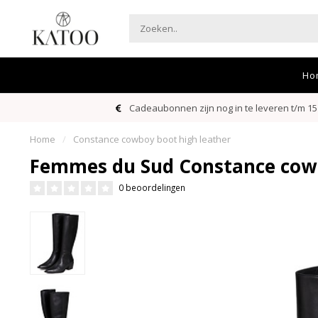
Ho
Cadeaubonnen zijn nog in te leveren t/m 15
Home
/
Constance cowboy boot high leather
Femmes du Sud Constance cowb
0 beoordelingen