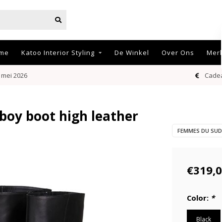
me
Katoo Interior Styling
De Winkel
Over Ons
Mer
 mei 2026
Cadea
oy boot high leather
FEMMES DU SUD
€319,
Color:
*
Black