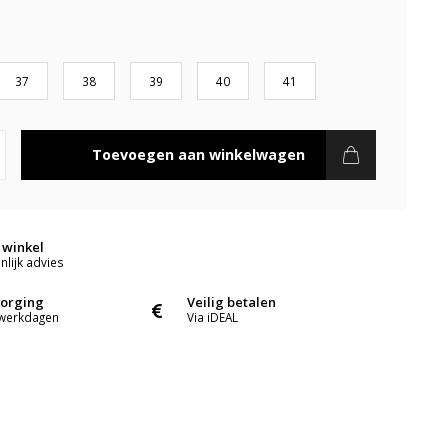
37
38
39
40
41
Toevoegen aan winkelwagen
 winkel
lijk advies
zorging
Veilig betalen
 werkdagen
Via iDEAL