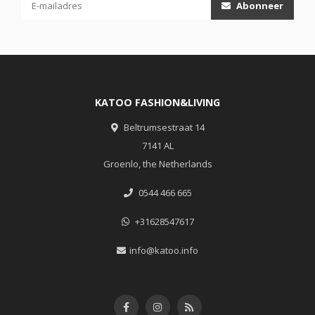
Abonneer
KATOO FASHION&LIVING
Beltrumsestraat 14
7141 AL
Groenlo, the Netherlands
0544 466 665
+31628547617
info@katoo.info