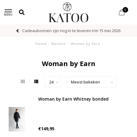
0
MENU
Cadeaubonnen zijn nog in te leveren t/m 15 mei 2026
Home
/
Merken
/
Woman by Earn
Woman by Earn
Woman by Earn Whitney bonded
€149,95