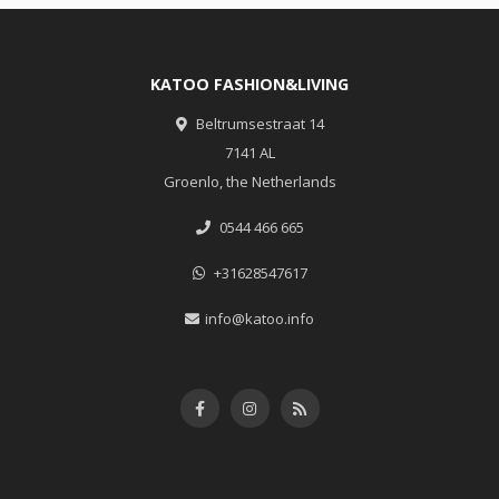
KATOO FASHION&LIVING
Beltrumsestraat 14
7141 AL
Groenlo, the Netherlands
0544 466 665
+31628547617
info@katoo.info