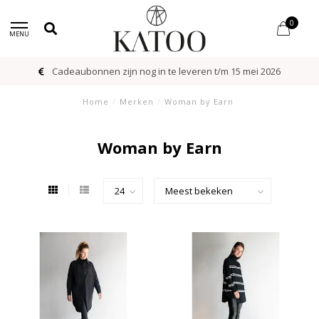
0
MENU
Cadeaubonnen zijn nog in te leveren t/m 15 mei 2026
Home
/
Merken
/
Woman by Earn
Woman by Earn